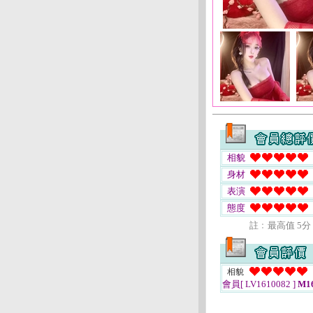
相貌
身材
表演
態度
註﹕最高值 5分
相貌
會員[ LV1610082 ]
M16