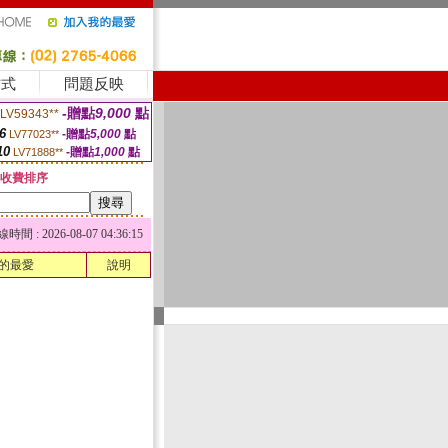
方式
問題反映
-贈點
9,000
點
LV59343**
6
-贈點
5,000
點
LV77023**
10
-贈點
1,000
點
LV71888**
收費排序
 : 2026-08-07 04:36:15
的最愛
說明