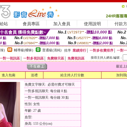
給站
會員專區
加入會員
使用說明
付款
十名會員 獲得免費點數~
No.1
-贈點
10,000
點
No.2
LV72973**
No.4
No.5
No.
00
點
-贈點
7,000
點
-贈點
6,000
點
LV27620**
LV52777**
No.8
No.9
No.
00
點
-贈點
3,000
點
-贈點
2,000
點
LV76847**
LV69831**
辣)
輔導級(曖昧)
普通級(清純)
排序
業績排行
│
一對多收費排序
│
一對一
搜尋主持人網名/編號：
一對一視訊區
│
一對多視訊區
│
免費聊天區
│
免費視訊區
最近上線時間
進入包廂
送禮
給主持人打分數
加到我
免費文字聊天: 必需付費才可聊天
一對多視訊聊天: 每分鐘 8 點
一對一視訊聊天: 每分鐘 30 點
性別: 女性
年齡: 27 歲
血型:
身高: 133 公分(cm)