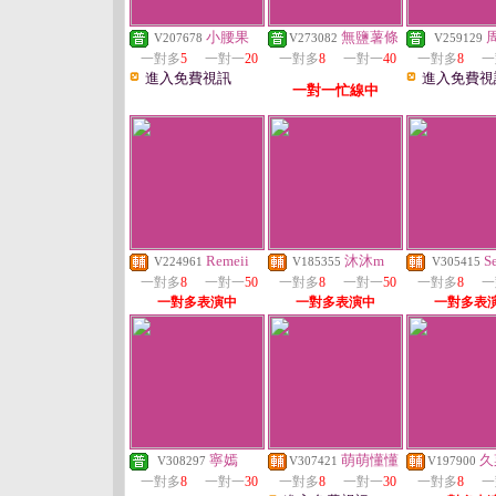
小腰果
無鹽薯條
V207678
V273082
V259129
一對多
5
一對一
20
一對多
8
一對一
40
一對多
8
一
進入免費視訊
進入免費視
一對一忙線中
Remeii
沐沐m
S
V224961
V185355
V305415
一對多
8
一對一
50
一對多
8
一對一
50
一對多
8
一
一對多表演中
一對多表演中
一對多表
寧嫣
萌萌懂懂
久
V308297
V307421
V197900
一對多
8
一對一
30
一對多
8
一對一
30
一對多
8
一