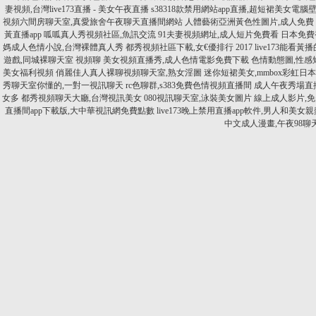
妻視頻,台灣live173直播 - 美女午夜直播
s38318款禁用網站app直播,超短裙美女電腦
視頻六間房聊天室,真愛旅舍午夜聊天直播間網站
人體藝術亞洲黃色性圖片,成人免費
黃直播app
呱呱真人秀視頻社區,魚訊交流
91夫妻視頻網址,成人短片免費看
日本免費
媽成人色情小說,台灣裸體真人秀
都秀視頻社區下載,女€優排行 2017
live173能看
遊戲,同城裸聊天室 視頻聊
美女視頻直播秀,成人色情電影免費下載
色情動態圖,性感
美女福利視頻
俏麗佳人真人裸聊視頻聊天室,熟女淫圖
迷你短裙美女,mmbox彩虹
秀聊天室你懂的,一對一視訊聊天
rc色聊群,s383免費色情視頻直播間
成人午夜秀場直
女多
都秀視頻聊天大廳,台灣視訊美女
080視訊聊天室,泳裝美女圖片
線上成人影片,
直播間app下載版,大中華視訊網免費點數
live173晚上禁用直播app軟件,男人和美女
中文成人漫畫,午夜98聊