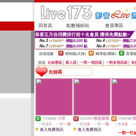
回首頁
點數補給站
會員專區
恭喜五月份消費排行前十名會員 獲得免費點數~
No.3
No.4
-贈點
8,000
點
-贈點
7,0
LV76835**
LV27620**
No.7
No.8
-贈點
4,000
點
-贈點
3,
LV65464**
LV76847**
頻道指數
限制級(火辣)
輔導級(曖昧)
普通級
頻道
台妹專區
│
新人區
│
一對一視訊區
│
一對多視訊區
│
免
台妹區
小淳
檜瑟娜裏
V256062
V232419
V304708
一對多
5
一對一
20
一對多
8
一對一
30
一對多
8
一
進入免費視訊
進入免費視訊
一對一忙