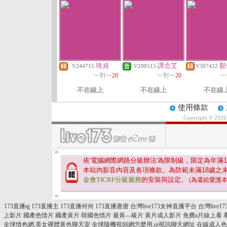
琦貞
譚念艾
顏
V244715
V298515
V307422
一對一
20
一對一
20
一
不在線上
不在線上
不在線
使用條款
Copyright © 202
依'電腦網際網路分級辦法'為限制級，限定為年滿
1
本站內影音內容及各項條款。為防範未滿
18
歲之
金會TICRF分級服務
的安裝與設定。
(為還給愛護
173直播tg
173直播主
173直播何何
173直播唐唐
台灣live173女神直播平台
台灣live
上影片
國產色情片
國產黃片
韓國色情片
最黃—級片
黃片成人影片
免費a片線上看
全球情色網,美女裸體黃色聊天室
全球隨機視頻網怎麼用,ut視訊聊天網址
在線成人色